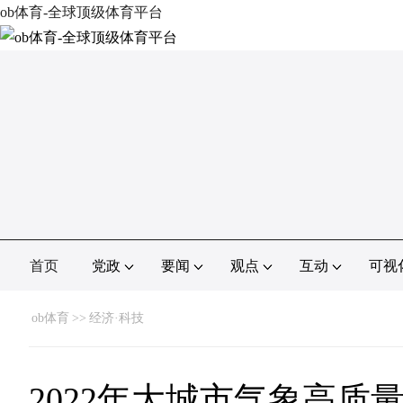
ob体育-全球顶级体育平台
首页
党政
要闻
观点
互动
可视
ob体育
>>
经济·科技
2022年大城市气象高