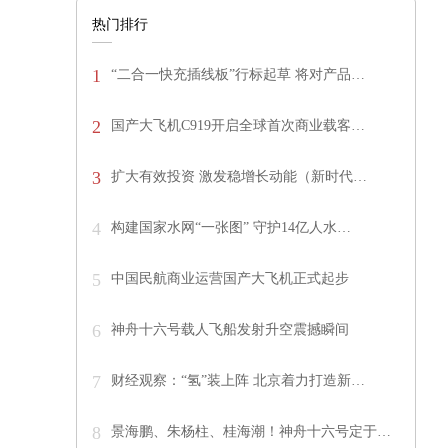
热门排行
1
“二合一快充插线板”行标起草 将对产品…
2
国产大飞机C919开启全球首次商业载客…
3
扩大有效投资 激发稳增长动能（新时代…
4
构建国家水网“一张图” 守护14亿人水…
5
中国民航商业运营国产大飞机正式起步
6
神舟十六号载人飞船发射升空震撼瞬间
7
财经观察：“氢”装上阵 北京着力打造新…
8
景海鹏、朱杨柱、桂海潮！神舟十六号定于…