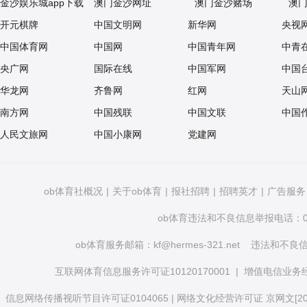
金沙娱乐城app下载
澳门金沙网址
澳门金沙赌场
澳
开元棋牌
中国文明网
新华网
央视
中国体育网
中国网
中国青年网
中青
央广网
国际在线
中国军网
中国
华龙网
齐鲁网
红网
天山
南方网
中国残联
中国文联
中国
人民文旅网
中国小康网
党建网
ob体育社概况
|
关于ob体育
|
报社招聘
|
招聘英才
|
广告服务
ob体育违法和不良信息举报电话：010
ob体育服务邮箱：
kf@hermes-321.net
违法和不良信息举
互联网体育信息服务许可证10120170001
|
增值电信业务经营
信息网络传播视听节目许可证0104065
|
网络文化经营许可证 京网文[2020