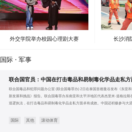
外交学院举办校园心理剧大赛
长沙消
国际
·
军事
联合国官员：中国在打击毒品和易制毒化学品走私方
联合国毒品和犯罪问题办公室 (联合国毒罪办) 2日在泰国首都曼谷发布《东亚和
新发展和挑战》报告。联合国毒罪办东南亚和太平洋地区代表杰里米·道格拉斯
巡逻执法，在打击毒品和易制毒化学品走私方面卓有成效。中国还积极参与大
国际
其他
滚动体育