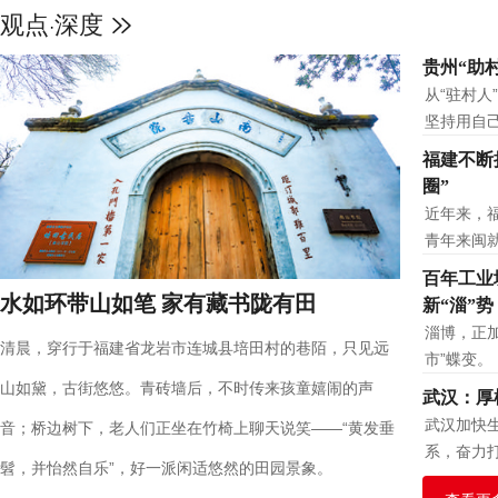
观点
深度
·
天空之眼瞰雄安：拔地而起的“未
贵州“助
从“驻村人
坚持用自
福建不断
圈”
近年来，
青年来闽
百年工业
水如环带山如笔 家有藏书陇有田
新“淄”势
淄博，正加
清晨，穿行于福建省龙岩市连城县培田村的巷陌，只见远
市”蝶变。
山如黛，古街悠悠。青砖墙后，不时传来孩童嬉闹的声
武汉：厚
武汉加快
音；桥边树下，老人们正坐在竹椅上聊天说笑——“黄发垂
系，奋力
髫，并怡然自乐”，好一派闲适悠然的田园景象。