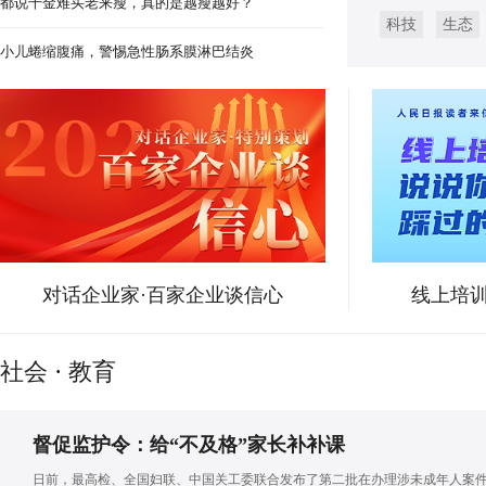
都说千金难买老来瘦，真的是越瘦越好？
科技
生态
江西宜黄：“农文旅”融合发展 拓宽
小儿蜷缩腹痛，警惕急性肠系膜淋巴结炎
对话企业家·百家企业谈信心
线上培训
社会
·
教育
督促监护令：给“不及格”家长补补课
日前，最高检、全国妇联、中国关工委联合发布了第二批在办理涉未成年人案