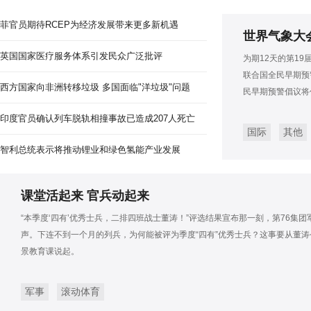
菲官员期待RCEP为经济发展带来更多新机遇
世界气象大
英国国家医疗服务体系引发民众广泛批评
为期12天的第1
联合国全民早期预
西方国家向非洲转移垃圾 多国面临"洋垃圾"问题
民早期预警倡议将
印度官员确认列车脱轨相撞事故已造成207人死亡
国际
其他
智利总统表示将推动锂业和绿色氢能产业发展
课堂活起来 官兵动起来
“本季度‘四有’优秀士兵，二排四班战士董涛！”评选结果宣布那一刻，第76集
声。下连不到一个月的列兵，为何能被评为季度“四有”优秀士兵？这事要从董涛
景教育课说起。
军事
滚动体育