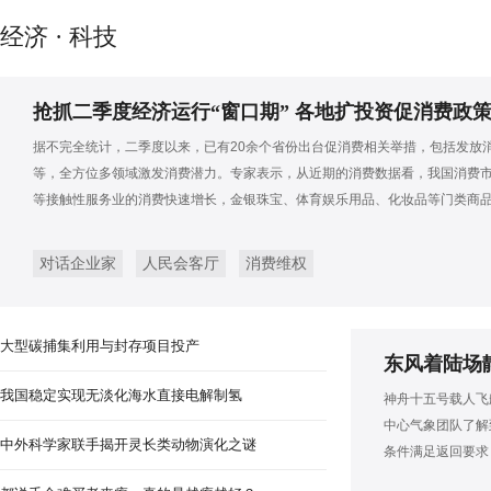
浙江举行防汛防台应急救援实战
经济 · 科技
抢抓二季度经济运行“窗口期” 各地扩投资促消费政
据不完全统计，二季度以来，已有20余个省份出台促消费相关举措，包括发放
等，全方位多领域激发消费潜力。专家表示，从近期的消费数据看，我国消费
等接触性服务业的消费快速增长，金银珠宝、体育娱乐用品、化妆品等门类商
对话企业家
人民会客厅
消费维权
大型碳捕集利用与封存项目投产
东风着陆场
我国稳定实现无淡化海水直接电解制氢
神舟十五号载人飞
中心气象团队了解
中外科学家联手揭开灵长类动物演化之谜
条件满足返回要求