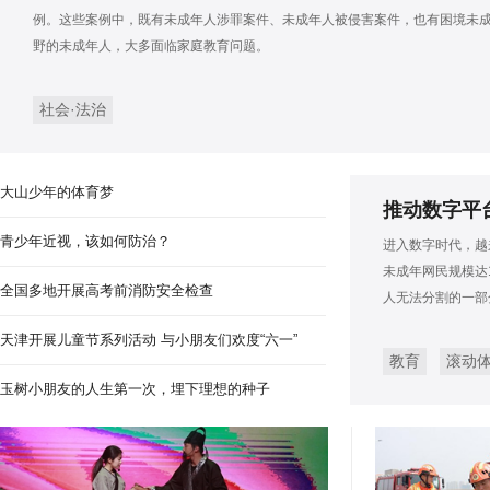
安徽淮南：秸秆利用 变废
例。这些案例中，既有未成年人涉罪案件、未成年人被侵害案件，也有困境未
野的未成年人，大多面临家庭教育问题。
社会·法治
大山少年的体育梦
推动数字平
青少年近视，该如何防治？
进入数字时代，越
未成年网民规模达1
全国多地开展高考前消防安全检查
人无法分割的一部
天津开展儿童节系列活动 与小朋友们欢度“六一”
教育
滚动
玉树小朋友的人生第一次，埋下理想的种子