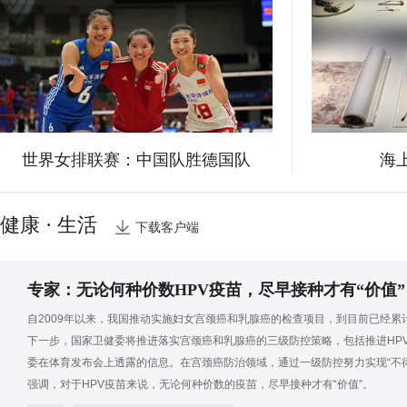
世界女排联赛：中国队胜德国队
海
健康 · 生活
下载客户端
专家：无论何种价数HPV疫苗，尽早接种才有“价值”
自2009年以来，我国推动实施妇女宫颈癌和乳腺癌的检查项目，到目前已经累计
下一步，国家卫健委将推进落实宫颈癌和乳腺癌的三级防控策略，包括推进HP
委在体育发布会上透露的信息。在宫颈癌防治领域，通过一级防控努力实现“不
强调，对于HPV疫苗来说，无论何种价数的疫苗，尽早接种才有“价值”。