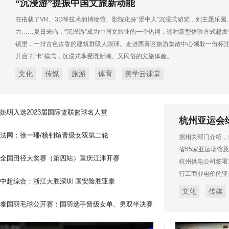
“沉浸游”提振中国文旅新动能
在搭载了VR、3D等技术的博物馆、影院化身“景中人”沉浸式游览，到主题乐
力……夏日来临，“沉浸游”成为中国文旅业的一个热词，这种新型体验方式越
镇里，一排古色古香的建筑群吸人眼球。走进西青区旅游集散中心领取一份标注
开启“打卡”模式，沉浸式享受既新潮、又民俗的文旅体验。
文化
传媒
旅游
体育
美学云课堂
姚明入选2023届国际篮联篮球名人堂
杭州亚运会绿
法网：徐一璠/杨钊煊晋级女双第二轮
据相关部门介绍，
省65家亚运场馆
全国田径大奖赛（第四站）重庆江津开赛
杭州供电公司签署
行工商业电价的亚
中超综合：浙江大胜深圳 国安险胜亚泰
文化
传媒
泰国羽毛球公开赛：国羽选手晋级女单、男双半决赛