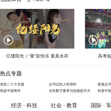
千年黑城显沧桑
亿缕阳光｜“童”款快乐 童真永存
高考临
热点专题
党的二十大专题
总书记的人民情怀
跟着总
我是中国青年
全民数字素养与技能提升月
科普中
经济 · 科技
社会 · 教育
国际 · 