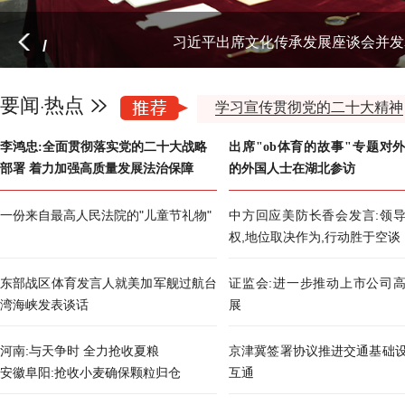
习近平出席文化传承发展座谈会并发
/
要闻
热点
·
学习宣传贯彻党的二十大精神
李鸿忠:全面贯彻落实党的二十大战略
出席"ob体育的故事"专题对
部署 着力加强高质量发展法治保障
的外国人士在湖北参访
一份来自最高人民法院的"儿童节礼物"
中方回应美防长香会发言:领
权,地位取决作为,行动胜于空谈
东部战区体育发言人就美加军舰过航台
证监会:进一步推动上市公司
湾海峡发表谈话
展
河南:与天争时 全力抢收夏粮
京津冀签署协议推进交通基础
安徽阜阳:抢收小麦确保颗粒归仓
互通