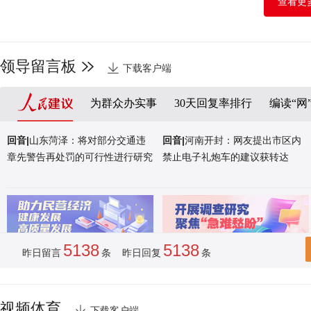
查看更
山东荣成：海洋牧歌
领导留言板
下载客户端
为群众办实事
30天回复率排行
编读“网
回音|
山东菏泽：将对部分交通违
回音|
河南开封：网友提出市区内
章先警告再处罚的可行性进行研究
禁止电子礼炮车的建议获转达
5138
5138
昨日留言
条 昨日回复
条
视频体育
下载客户端