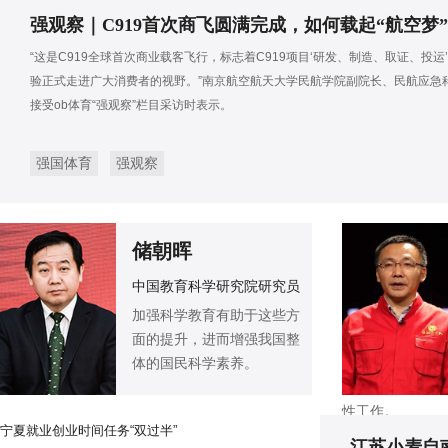
强观察｜C919首次商飞圆满完成，如何载起“航空梦
“这是C919全球首次商业载客飞行，标志着C919项目‘研发、制造、取证、投运
验正式走进广大消费者的视野。”南京航空航天大学民航学院副院长、民航应急
接受ob体育“强观察”栏目采访时表示。
强国体育
强观察
储朝晖
中国教育科学研究院研究员
加强科学教育有助于这些方
面的提升，进而增强我国整
体的国民科学素养。
性工作。
宁夏就业创业时间任务“双过半”
江苏小麦自