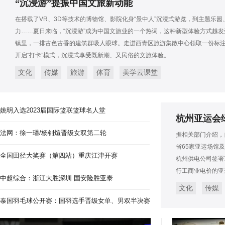
“沉浸游”提振中国文旅新动能
在搭载了VR、3D等技术的博物馆、影院化身“景中人”沉浸式游览，到主题乐
力……夏日来临，“沉浸游”成为中国文旅业的一个热词，这种新型体验方式越
镇里，一排古色古香的建筑群吸人眼球。走进西青区旅游集散中心领取一份标注
开启“打卡”模式，沉浸式享受既新潮、又民俗的文旅体验。
文化
传媒
旅游
体育
美学云课堂
姚明入选2023届国际篮联篮球名人堂
杭州亚运会绿
法网：徐一璠/杨钊煊晋级女双第二轮
据相关部门介绍，
省65家亚运场馆
全国田径大奖赛（第四站）重庆江津开赛
杭州供电公司签署
行工商业电价的亚
中超综合：浙江大胜深圳 国安险胜亚泰
文化
传媒
泰国羽毛球公开赛：国羽选手晋级女单、男双半决赛