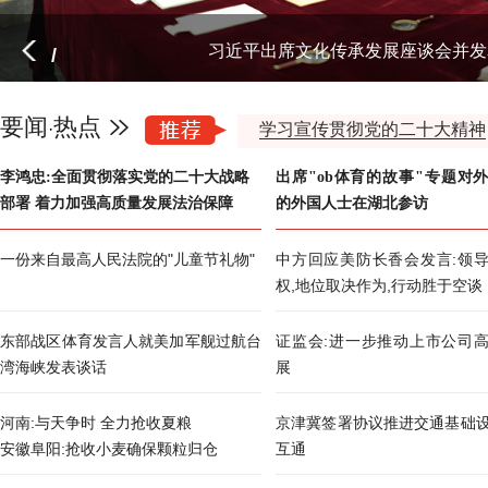
习近平出席文化传承发展座谈会并发
/
要闻
热点
·
学习宣传贯彻党的二十大精神
李鸿忠:全面贯彻落实党的二十大战略
出席"ob体育的故事"专题对
部署 着力加强高质量发展法治保障
的外国人士在湖北参访
一份来自最高人民法院的"儿童节礼物"
中方回应美防长香会发言:领
权,地位取决作为,行动胜于空谈
东部战区体育发言人就美加军舰过航台
证监会:进一步推动上市公司
湾海峡发表谈话
展
河南:与天争时 全力抢收夏粮
京津冀签署协议推进交通基础
安徽阜阳:抢收小麦确保颗粒归仓
互通