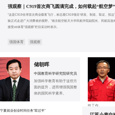
强观察｜C919首次商飞圆满完成，如何载起“航空梦
“这是C919全球首次商业载客飞行，标志着C919项目‘研发、制造、取证、投运
验正式走进广大消费者的视野。”南京航空航天大学民航学院副院长、民航应急
接受ob体育“强观察”栏目采访时表示。
强国体育
强观察
储朝晖
中国教育科学研究院研究员
加强科学教育有助于这些方
面的提升，进而增强我国整
体的国民科学素养。
性工作。
宁夏就业创业时间任务“双过半”
江苏小麦自