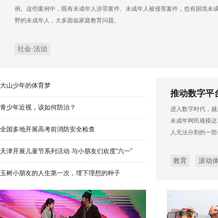
安徽淮南：秸秆利用 变废
例。这些案例中，既有未成年人涉罪案件、未成年人被侵害案件，也有困境未
野的未成年人，大多面临家庭教育问题。
社会·法治
大山少年的体育梦
推动数字平
青少年近视，该如何防治？
进入数字时代，越
未成年网民规模达1
全国多地开展高考前消防安全检查
人无法分割的一部
天津开展儿童节系列活动 与小朋友们欢度“六一”
教育
滚动
玉树小朋友的人生第一次，埋下理想的种子