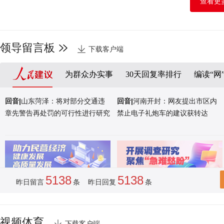
查看更
山东荣成：海洋牧歌
领导留言板
下载客户端
为群众办实事
30天回复率排行
编读“网
回音|
山东菏泽：将对部分交通违
回音|
河南开封：网友提出市区内
章先警告再处罚的可行性进行研究
禁止电子礼炮车的建议获转达
5138
5138
昨日留言
条 昨日回复
条
视频体育
下载客户端