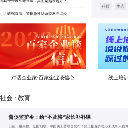
都说千金难买老来瘦，真的是越瘦越好？
科技
生态
江西宜黄：“农文旅”融合发展 拓宽
小儿蜷缩腹痛，警惕急性肠系膜淋巴结炎
对话企业家·百家企业谈信心
线上培训
社会
·
教育
督促监护令：给“不及格”家长补补课
日前，最高检、全国妇联、中国关工委联合发布了第二批在办理涉未成年人案