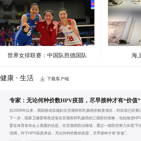
世界女排联赛：中国队胜德国队
海
健康 · 生活
下载客户端
专家：无论何种价数HPV疫苗，尽早接种才有“价值”
自2009年以来，我国推动实施妇女宫颈癌和乳腺癌的检查项目，到目前已经累计
下一步，国家卫健委将推进落实宫颈癌和乳腺癌的三级防控策略，包括推进HP
委在体育发布会上透露的信息。在宫颈癌防治领域，通过一级防控努力实现“不
强调，对于HPV疫苗来说，无论何种价数的疫苗，尽早接种才有“价值”。