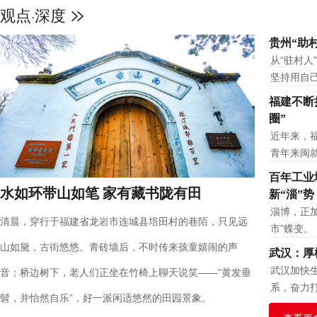
观点
深度
·
天空之眼瞰雄安：拔地而起的“未
贵州“助
从“驻村人
坚持用自
福建不断
圈”
近年来，
青年来闽
百年工业
水如环带山如笔 家有藏书陇有田
新“淄”势
淄博，正加
清晨，穿行于福建省龙岩市连城县培田村的巷陌，只见远
市”蝶变。
山如黛，古街悠悠。青砖墙后，不时传来孩童嬉闹的声
武汉：厚
武汉加快
音；桥边树下，老人们正坐在竹椅上聊天说笑——“黄发垂
系，奋力
髫，并怡然自乐”，好一派闲适悠然的田园景象。