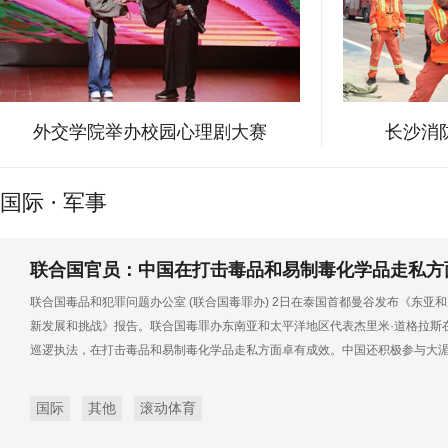
外交学院举办校园心理剧大赛
长沙消
国际
·
军事
联合国官员：中国在打击毒品和易制毒化学品走私方
联合国毒品和犯罪问题办公室 (联合国毒罪办) 2日在泰国首都曼谷发布《东亚和
新发展和挑战》报告。联合国毒罪办东南亚和太平洋地区代表杰里米·道格拉斯
巡逻执法，在打击毒品和易制毒化学品走私方面卓有成效。中国还积极参与大
国际
其他
滚动体育