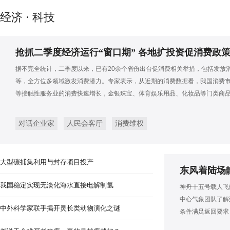
浙江举行防汛防台应急救援实战
经济 · 科技
抢抓二季度经济运行“窗口期” 各地扩投资促消费政
据不完全统计，二季度以来，已有20余个省份出台促消费相关举措，包括发放
等，全方位多领域激发消费潜力。专家表示，从近期的消费数据看，我国消费
等接触性服务业的消费快速增长，金银珠宝、体育娱乐用品、化妆品等门类商
对话企业家
人民会客厅
消费维权
大型碳捕集利用与封存项目投产
东风着陆场
我国稳定实现无淡化海水直接电解制氢
神舟十五号载人飞
中心气象团队了解
中外科学家联手揭开灵长类动物演化之谜
条件满足返回要求