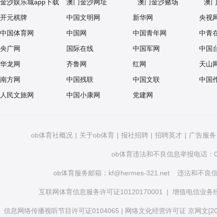
金沙娱乐城app下载
澳门金沙网址
澳门金沙赌场
澳
开元棋牌
中国文明网
新华网
央视
中国体育网
中国网
中国青年网
中青
央广网
国际在线
中国军网
中国
华龙网
齐鲁网
红网
天山
南方网
中国残联
中国文联
中国
人民文旅网
中国小康网
党建网
ob体育社概况
|
关于ob体育
|
报社招聘
|
招聘英才
|
广告服务
ob体育违法和不良信息举报电话：010
ob体育服务邮箱：
kf@hermes-321.net
违法和不良信息举
互联网体育信息服务许可证10120170001
|
增值电信业务经营
信息网络传播视听节目许可证0104065
|
网络文化经营许可证 京网文[2020