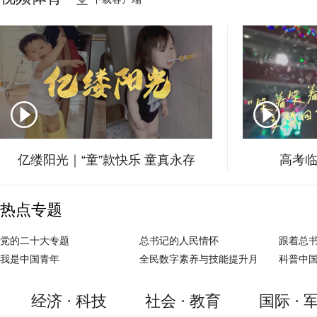
千年黑城显沧桑
亿缕阳光｜“童”款快乐 童真永存
高考临
热点专题
党的二十大专题
总书记的人民情怀
跟着总
我是中国青年
全民数字素养与技能提升月
科普中
经济 · 科技
社会 · 教育
国际 · 