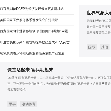
菲官员期待RCEP为经济发展带来更多新机遇
世界气象大
英国国家医疗服务体系引发民众广泛批评
为期12天的第1
联合国全民早期预
西方国家向非洲转移垃圾 多国面临"洋垃圾"问题
民早期预警倡议将
印度官员确认列车脱轨相撞事故已造成207人死亡
国际
其他
智利总统表示将推动锂业和绿色氢能产业发展
课堂活起来 官兵动起来
“本季度‘四有’优秀士兵，二排四班战士董涛！”评选结果宣布那一刻，第76集
声。下连不到一个月的列兵，为何能被评为季度“四有”优秀士兵？这事要从董涛
景教育课说起。
军事
滚动体育