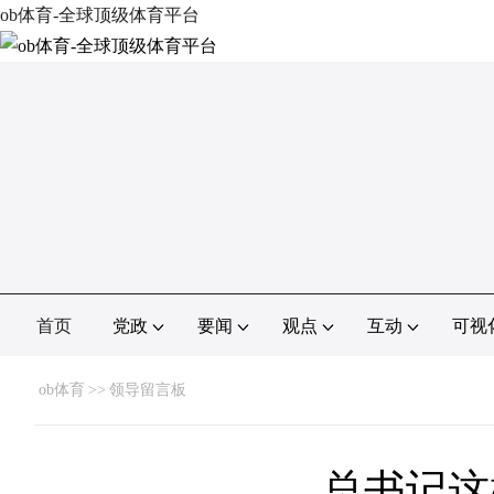
ob体育-全球顶级体育平台
首页
党政
要闻
观点
互动
可视
ob体育
>>
领导留言板
总书记这