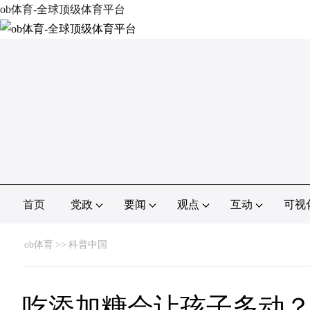
ob体育-全球顶级体育平台
首页
党政
要闻
观点
互动
可视
ob体育
>>
科普中国
吃添加糖会让孩子多动？