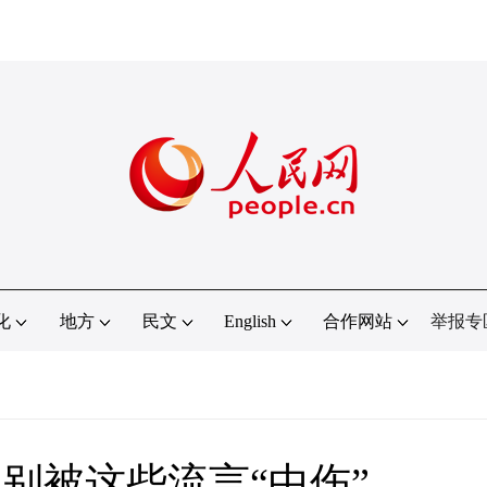
化
地方
民文
English
合作网站
举报专
别被这些流言“中伤”