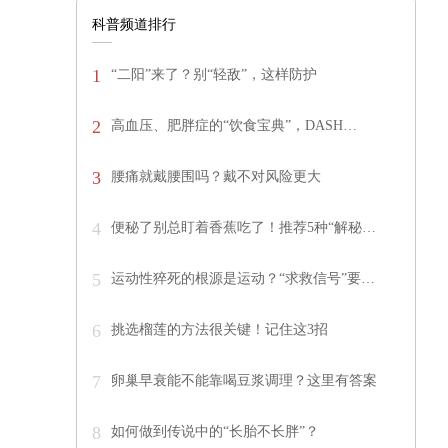
科普频道排行
1
“二阳”来了？别“轻敌”，这样防护
2
高血压、肥胖症的“饮食宝典”，DASH…
3
腰痛就戴腰围吗？戴不对风险更大
4
便秘了别总盯着香蕉吃了！推荐5种“解秘…
5
运动性猝死的根源是运动？“求救信号”要…
6
挑选榴莲的方法很关键！记住这3招
7
卵巢早衰能不能靠喝豆浆调理？这里有答案
8
如何做到传说中的“长胎不长胖”？