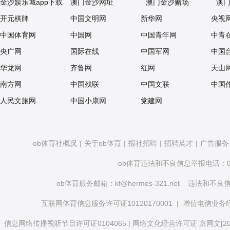
金沙娱乐城app下载
澳门金沙网址
澳门金沙赌场
澳
开元棋牌
中国文明网
新华网
央视
中国体育网
中国网
中国青年网
中青
央广网
国际在线
中国军网
中国
华龙网
齐鲁网
红网
天山
南方网
中国残联
中国文联
中国
人民文旅网
中国小康网
党建网
ob体育社概况
|
关于ob体育
|
报社招聘
|
招聘英才
|
广告服务
ob体育违法和不良信息举报电话：010
ob体育服务邮箱：
kf@hermes-321.net
违法和不良信息举
互联网体育信息服务许可证10120170001
|
增值电信业务经营
信息网络传播视听节目许可证0104065
|
网络文化经营许可证 京网文[2020