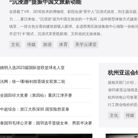
“沉浸游”提振中国文旅新动能
在搭载了VR、3D等技术的博物馆、影院化身“景中人”沉浸式游览，到主题乐
力……夏日来临，“沉浸游”成为中国文旅业的一个热词，这种新型体验方式越
镇里，一排古色古香的建筑群吸人眼球。走进西青区旅游集散中心领取一份标注
开启“打卡”模式，沉浸式享受既新潮、又民俗的文旅体验。
文化
传媒
旅游
体育
美学云课堂
姚明入选2023届国际篮联篮球名人堂
杭州亚运会绿
法网：徐一璠/杨钊煊晋级女双第二轮
据相关部门介绍，
省65家亚运场馆
全国田径大奖赛（第四站）重庆江津开赛
杭州供电公司签署
行工商业电价的亚
中超综合：浙江大胜深圳 国安险胜亚泰
文化
传媒
泰国羽毛球公开赛：国羽选手晋级女单、男双半决赛