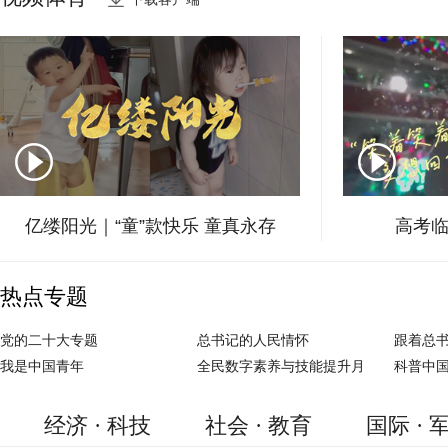
千年黑城显沧桑
亿缕阳光｜“童”款快乐 童真永存
高考临
热点专题
党的二十大专题
总书记的人民情怀
跟着总
我是中国青年
全民数字素养与技能提升月
科普中
经济 · 科技
社会 · 教育
国际 · 