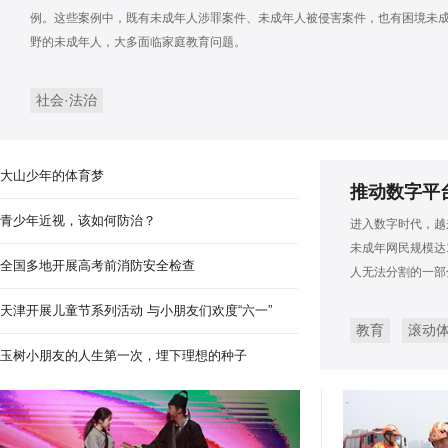
安徽淮南：秸秆利用 变废
例。这些案例中，既有未成年人涉罪案件、未成年人被侵害案件，也有困境未
野的未成年人，大多面临家庭教育问题。
社会·法治
大山少年的体育梦
推动数字平
青少年近视，该如何防治？
进入数字时代，越
未成年网民规模达1
全国多地开展高考前消防安全检查
人无法分割的一部
天津开展儿童节系列活动 与小朋友们欢度“六一”
教育
滚动
玉树小朋友的人生第一次，埋下理想的种子