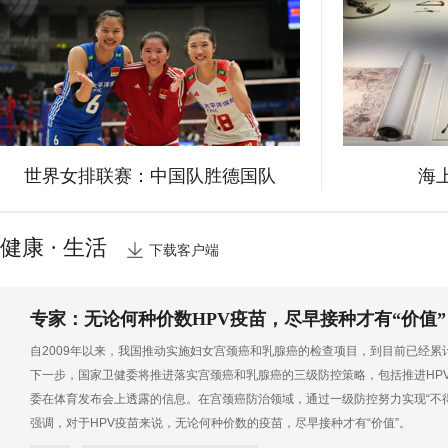
世界女排联赛：中国队胜德国队
海
健康 · 生活
下载客户端
专家：无论何种价数HPV疫苗，尽早接种才有“价值”
自2009年以来，我国推动实施妇女宫颈癌和乳腺癌的检查项目，到目前已经累计
下一步，国家卫健委将推进落实宫颈癌和乳腺癌的三级防控策略，包括推进HP
委在体育发布会上透露的信息。在宫颈癌防治领域，通过一级防控努力实现“不
强调，对于HPV疫苗来说，无论何种价数的疫苗，尽早接种才有“价值”。