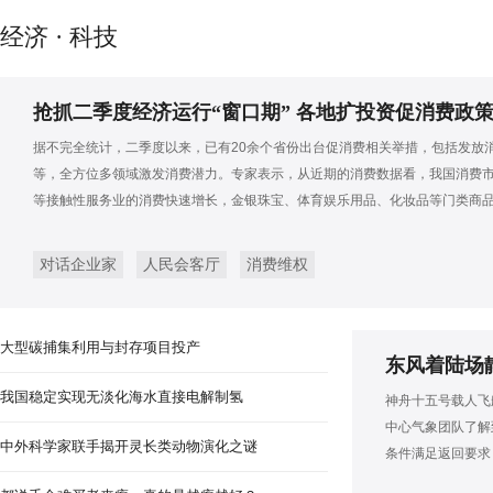
浙江举行防汛防台应急救援实战
经济 · 科技
抢抓二季度经济运行“窗口期” 各地扩投资促消费政
据不完全统计，二季度以来，已有20余个省份出台促消费相关举措，包括发放
等，全方位多领域激发消费潜力。专家表示，从近期的消费数据看，我国消费
等接触性服务业的消费快速增长，金银珠宝、体育娱乐用品、化妆品等门类商
对话企业家
人民会客厅
消费维权
大型碳捕集利用与封存项目投产
东风着陆场
我国稳定实现无淡化海水直接电解制氢
神舟十五号载人飞
中心气象团队了解
中外科学家联手揭开灵长类动物演化之谜
条件满足返回要求