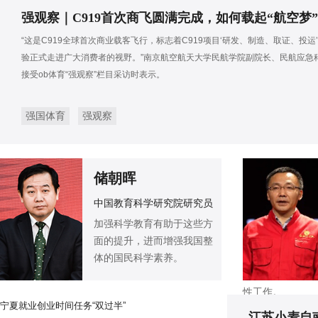
强观察｜C919首次商飞圆满完成，如何载起“航空梦
“这是C919全球首次商业载客飞行，标志着C919项目‘研发、制造、取证、投运
验正式走进广大消费者的视野。”南京航空航天大学民航学院副院长、民航应急
接受ob体育“强观察”栏目采访时表示。
强国体育
强观察
储朝晖
中国教育科学研究院研究员
加强科学教育有助于这些方
面的提升，进而增强我国整
体的国民科学素养。
性工作。
宁夏就业创业时间任务“双过半”
江苏小麦自