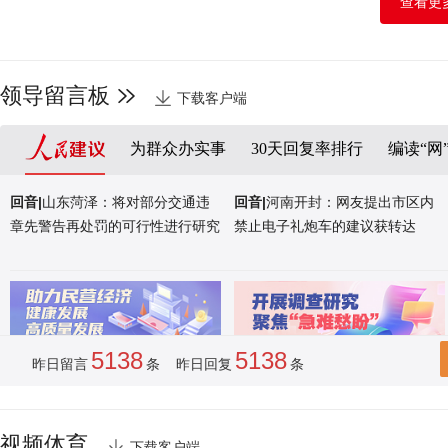
查看更
山东荣成：海洋牧歌
领导留言板
下载客户端
为群众办实事
30天回复率排行
编读“网
回音|
山东菏泽：将对部分交通违
回音|
河南开封：网友提出市区内
章先警告再处罚的可行性进行研究
禁止电子礼炮车的建议获转达
5138
5138
昨日留言
条 昨日回复
条
视频体育
下载客户端