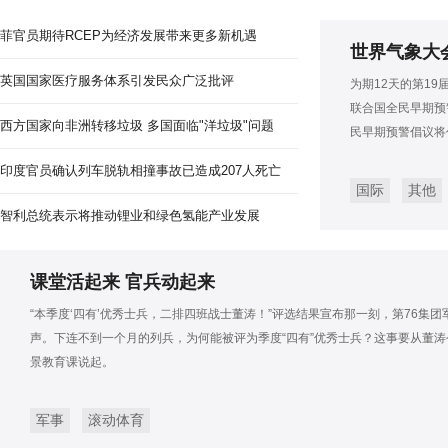
菲官员期待RCEP为经济发展带来更多新机遇
世界气象大
英国国家医疗服务体系引发民众广泛批评
为期12天的第1
联合国全民早期预
西方国家向非洲转移垃圾 多国面临"洋垃圾"问题
民早期预警倡议将
印度官员确认列车脱轨相撞事故已造成207人死亡
国际
其他
智利总统表示将推动锂业和绿色氢能产业发展
课堂活起来 官兵动起来
“本季度‘四有’优秀士兵，二排四班战士董涛！”评选结果宣布那一刻，第76集
声。下连不到一个月的列兵，为何能被评为季度“四有”优秀士兵？这事要从董涛
景教育课说起。
军事
滚动体育