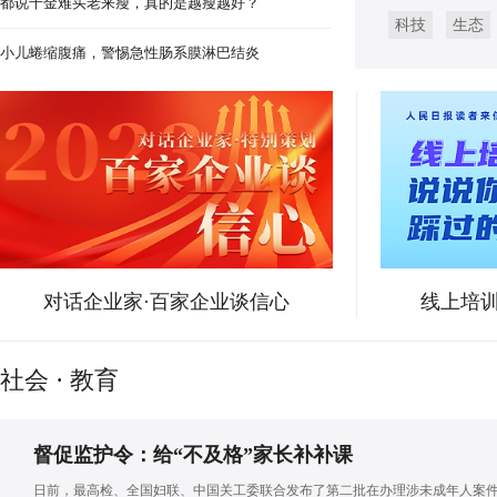
都说千金难买老来瘦，真的是越瘦越好？
科技
生态
江西宜黄：“农文旅”融合发展 拓宽
小儿蜷缩腹痛，警惕急性肠系膜淋巴结炎
对话企业家·百家企业谈信心
线上培训
社会
·
教育
督促监护令：给“不及格”家长补补课
日前，最高检、全国妇联、中国关工委联合发布了第二批在办理涉未成年人案