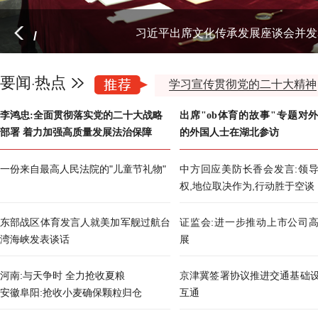
习近平出席文化传承发展座谈会并发
/
要闻
热点
·
学习宣传贯彻党的二十大精神
李鸿忠:全面贯彻落实党的二十大战略
出席"ob体育的故事"专题对
部署 着力加强高质量发展法治保障
的外国人士在湖北参访
一份来自最高人民法院的"儿童节礼物"
中方回应美防长香会发言:领
权,地位取决作为,行动胜于空谈
东部战区体育发言人就美加军舰过航台
证监会:进一步推动上市公司
湾海峡发表谈话
展
河南:与天争时 全力抢收夏粮
京津冀签署协议推进交通基础
安徽阜阳:抢收小麦确保颗粒归仓
互通