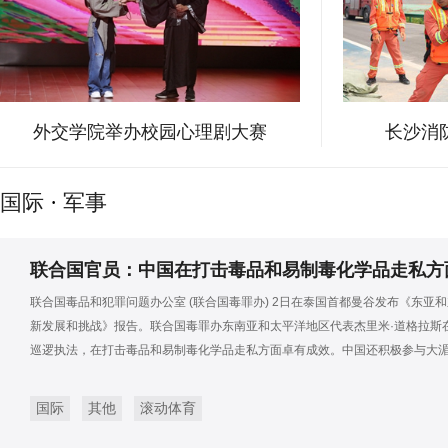
外交学院举办校园心理剧大赛
长沙消
国际
·
军事
联合国官员：中国在打击毒品和易制毒化学品走私方
联合国毒品和犯罪问题办公室 (联合国毒罪办) 2日在泰国首都曼谷发布《东亚和
新发展和挑战》报告。联合国毒罪办东南亚和太平洋地区代表杰里米·道格拉斯
巡逻执法，在打击毒品和易制毒化学品走私方面卓有成效。中国还积极参与大
国际
其他
滚动体育