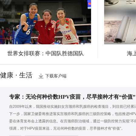
世界女排联赛：中国队胜德国队
海
健康 · 生活
下载客户端
专家：无论何种价数HPV疫苗，尽早接种才有“价值”
自2009年以来，我国推动实施妇女宫颈癌和乳腺癌的检查项目，到目前已经累计
下一步，国家卫健委将推进落实宫颈癌和乳腺癌的三级防控策略，包括推进HP
委在体育发布会上透露的信息。在宫颈癌防治领域，通过一级防控努力实现“不
强调，对于HPV疫苗来说，无论何种价数的疫苗，尽早接种才有“价值”。