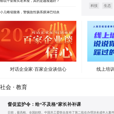
都说千金难买老来瘦，真的是越瘦越好？
科技
生态
江西宜黄：“农文旅”融合发展 拓宽
小儿蜷缩腹痛，警惕急性肠系膜淋巴结炎
对话企业家·百家企业谈信心
线上培训
社会
·
教育
督促监护令：给“不及格”家长补补课
日前，最高检、全国妇联、中国关工委联合发布了第二批在办理涉未成年人案