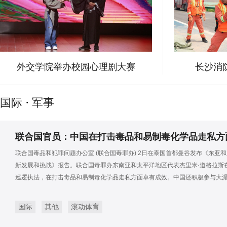
外交学院举办校园心理剧大赛
长沙消
国际
·
军事
联合国官员：中国在打击毒品和易制毒化学品走私方
联合国毒品和犯罪问题办公室 (联合国毒罪办) 2日在泰国首都曼谷发布《东亚和
新发展和挑战》报告。联合国毒罪办东南亚和太平洋地区代表杰里米·道格拉斯
巡逻执法，在打击毒品和易制毒化学品走私方面卓有成效。中国还积极参与大
国际
其他
滚动体育