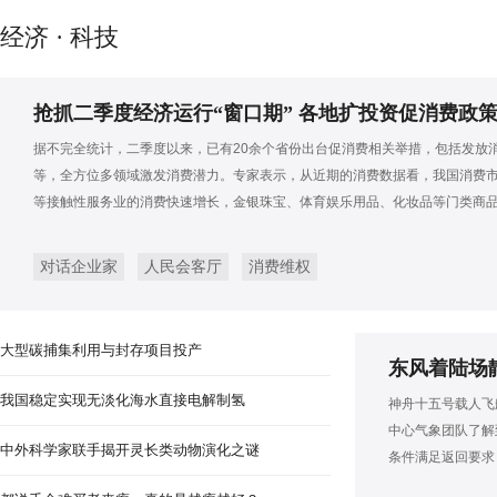
浙江举行防汛防台应急救援实战
经济 · 科技
抢抓二季度经济运行“窗口期” 各地扩投资促消费政
据不完全统计，二季度以来，已有20余个省份出台促消费相关举措，包括发放
等，全方位多领域激发消费潜力。专家表示，从近期的消费数据看，我国消费
等接触性服务业的消费快速增长，金银珠宝、体育娱乐用品、化妆品等门类商
对话企业家
人民会客厅
消费维权
大型碳捕集利用与封存项目投产
东风着陆场
我国稳定实现无淡化海水直接电解制氢
神舟十五号载人飞
中心气象团队了解
中外科学家联手揭开灵长类动物演化之谜
条件满足返回要求