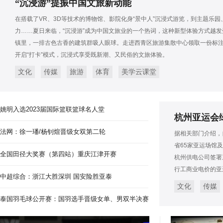
“沉浸游”提振中国文旅新动能
在搭载了VR、3D等技术的博物馆、影院化身“景中人”沉浸式游览，到主题乐
力……夏日来临，“沉浸游”成为中国文旅业的一个热词，这种新型体验方式越
镇里，一排古色古香的建筑群吸人眼球。走进西青区旅游集散中心领取一份标注
开启“打卡”模式，沉浸式享受既新潮、又民俗的文旅体验。
文化
传媒
旅游
体育
美学云课堂
姚明入选2023届国际篮联篮球名人堂
杭州亚运会绿
法网：徐一璠/杨钊煊晋级女双第二轮
据相关部门介绍，
省65家亚运场馆
全国田径大奖赛（第四站）重庆江津开赛
杭州供电公司签署
行工商业电价的亚
中超综合：浙江大胜深圳 国安险胜亚泰
文化
传媒
泰国羽毛球公开赛：国羽选手晋级女单、男双半决赛