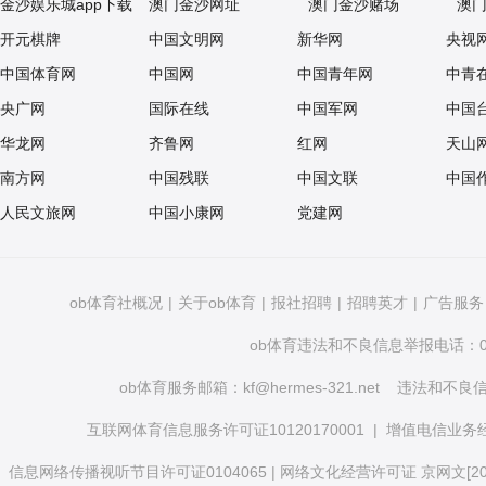
金沙娱乐城app下载
澳门金沙网址
澳门金沙赌场
澳
开元棋牌
中国文明网
新华网
央视
中国体育网
中国网
中国青年网
中青
央广网
国际在线
中国军网
中国
华龙网
齐鲁网
红网
天山
南方网
中国残联
中国文联
中国
人民文旅网
中国小康网
党建网
ob体育社概况
|
关于ob体育
|
报社招聘
|
招聘英才
|
广告服务
ob体育违法和不良信息举报电话：010
ob体育服务邮箱：
kf@hermes-321.net
违法和不良信息举
互联网体育信息服务许可证10120170001
|
增值电信业务经营
信息网络传播视听节目许可证0104065
|
网络文化经营许可证 京网文[2020