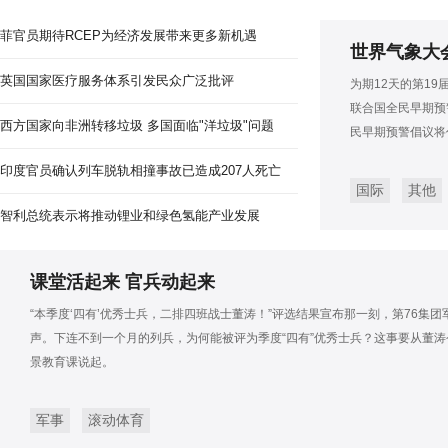
菲官员期待RCEP为经济发展带来更多新机遇
世界气象大
英国国家医疗服务体系引发民众广泛批评
为期12天的第1
联合国全民早期预
西方国家向非洲转移垃圾 多国面临"洋垃圾"问题
民早期预警倡议将
印度官员确认列车脱轨相撞事故已造成207人死亡
国际
其他
智利总统表示将推动锂业和绿色氢能产业发展
课堂活起来 官兵动起来
“本季度‘四有’优秀士兵，二排四班战士董涛！”评选结果宣布那一刻，第76集
声。下连不到一个月的列兵，为何能被评为季度“四有”优秀士兵？这事要从董涛
景教育课说起。
军事
滚动体育