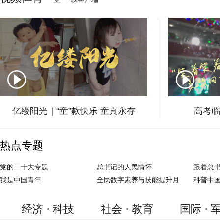
千年黑城显沧桑
亿缕阳光｜“童”款快乐 童真永存
高考临
热点专题
党的二十大专题
总书记的人民情怀
跟着总
我是中国青年
全民数字素养与技能提升月
科普中
经济 · 科技
社会 · 教育
国际 · 