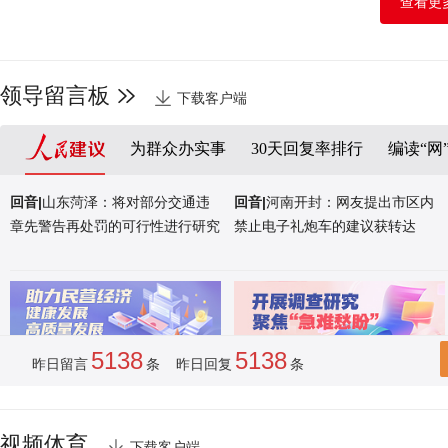
查看更
山东荣成：海洋牧歌
领导留言板
下载客户端
为群众办实事
30天回复率排行
编读“网
回音|
山东菏泽：将对部分交通违
回音|
河南开封：网友提出市区内
章先警告再处罚的可行性进行研究
禁止电子礼炮车的建议获转达
5138
5138
昨日留言
条 昨日回复
条
视频体育
下载客户端