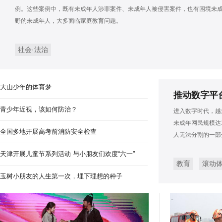
安徽淮南：秸秆利用 变废
例。这些案例中，既有未成年人涉罪案件、未成年人被侵害案件，也有困境未
野的未成年人，大多面临家庭教育问题。
社会·法治
大山少年的体育梦
推动数字平
青少年近视，该如何防治？
进入数字时代，越
未成年网民规模达1
全国多地开展高考前消防安全检查
人无法分割的一部
天津开展儿童节系列活动 与小朋友们欢度“六一”
教育
滚动
玉树小朋友的人生第一次，埋下理想的种子