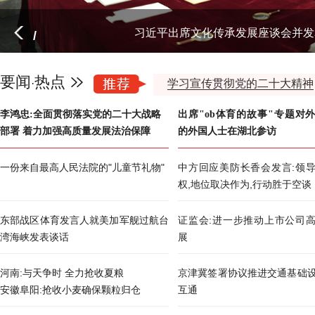
习近平出席文化传承发展座谈会并发
/
要闻
热点
·
学习宣传贯彻党的二十大精神
李鸿忠:全面贯彻落实党的二十大战略
出席"ob体育的故事"专题对
部署 着力加强高质量发展法治保障
的外国人士在湖北参访
一份来自最高人民法院的"儿童节礼物"
中方回应美防长香会发言:领
权,地位取决作为,行动胜于空谈
东部战区体育发言人就美加军舰过航台
证监会:进一步推动上市公司
湾海峡发表谈话
展
河南:与天争时 全力抢收夏粮
京津冀签署协议推进交通基础
安徽阜阳:抢收小麦确保颗粒归仓
互通