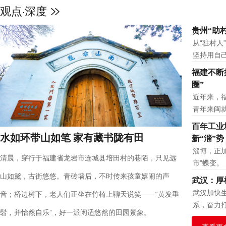
观点
深度
·
天空之眼瞰雄安：拔地而起的“未
贵州“助
从“驻村人
坚持用自
福建不断
圈”
近年来，
青年来闽
百年工业
水如环带山如笔 家有藏书陇有田
新“淄”势
淄博，正加
清晨，穿行于福建省龙岩市连城县培田村的巷陌，只见远
市”蝶变。
山如黛，古街悠悠。青砖墙后，不时传来孩童嬉闹的声
武汉：厚
武汉加快
音；桥边树下，老人们正坐在竹椅上聊天说笑——“黄发垂
系，奋力
髫，并怡然自乐”，好一派闲适悠然的田园景象。