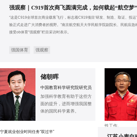
强观察｜C919首次商飞圆满完成，如何载起“航空梦
“这是C919全球首次商业载客飞行，标志着C919项目‘研发、制造、取证、投运
验正式走进广大消费者的视野。”南京航空航天大学民航学院副院长、民航应急
接受ob体育“强观察”栏目采访时表示。
强国体育
强观察
储朝晖
中国教育科学研究院研究员
加强科学教育有助于这些方
面的提升，进而增强我国整
体的国民科学素养。
性工作。
宁夏就业创业时间任务“双过半”
江苏小麦自